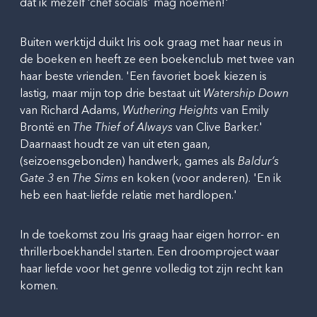
dat ik mezelf ‘chef socials’ mag noemen!'
Buiten werktijd duikt Iris ook graag met haar neus in
de boeken en heeft ze een boekenclub met twee van
haar beste vrienden. 'Een favoriet boek kiezen is
lastig, maar mijn top drie bestaat uit
Watership Down
van Richard Adams,
Wuthering Heights
van Emily
Brontë en
The Thief of Always
van Clive Barker.'
Daarnaast houdt ze van uit eten gaan,
(seizoensgebonden) handwerk, games als
Baldur’s
Gate 3
en
The Sims
en koken (voor anderen). 'En ik
heb een haat-liefde relatie met hardlopen.'
In de toekomst zou Iris graag haar eigen horror- en
thrillerboekhandel starten. Een droomproject waar
haar liefde voor het genre volledig tot zijn recht kan
komen.